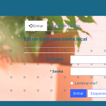
Resgatar convite
Entrar
Entrar com uma conta local
CPF/CNPJ
Senha
Lembrar-me?
Entrar
Esqueceu