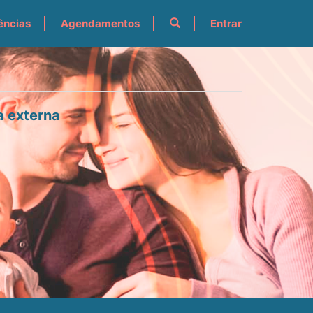
ências
Agendamentos
Entrar
a externa